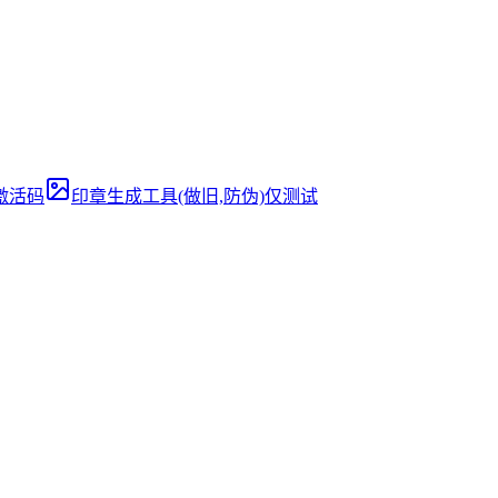
离线激活码
印章生成工具(做旧,防伪)仅测试