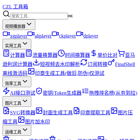
CZL 工具箱
⌘K
视频播放器
xgplayer
aliplayer
ckplayer
dplayer
实用工具
计算器
流量换算器
时间换算器
单价比对
亚马
逊利润计算器
短视频去水印解析
订阅转换
FinalShell
离线激活码
印章生成工具(做旧,防伪)仅测试
效率工具
AI接口测试
密钥/Token生成器
拖拽排名榜(从夯到拉)
图片工具
SVG转换器
封面生成工具
印章提取工具
图片压
缩工具
图片加水印
运维工具