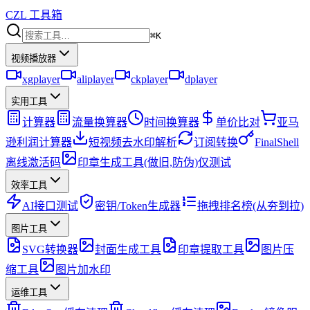
CZL 工具箱
⌘K
视频播放器
xgplayer
aliplayer
ckplayer
dplayer
实用工具
计算器
流量换算器
时间换算器
单价比对
亚马
逊利润计算器
短视频去水印解析
订阅转换
FinalShell
离线激活码
印章生成工具(做旧,防伪)仅测试
效率工具
AI接口测试
密钥/Token生成器
拖拽排名榜(从夯到拉)
图片工具
SVG转换器
封面生成工具
印章提取工具
图片压
缩工具
图片加水印
运维工具