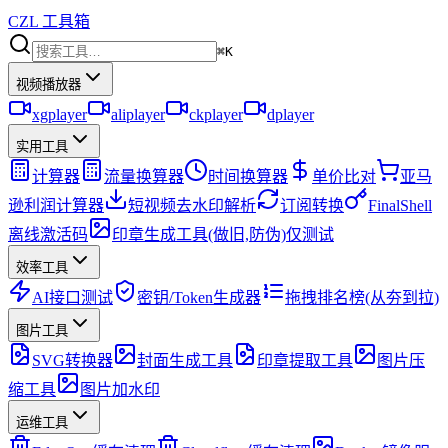
CZL 工具箱
⌘K
视频播放器
xgplayer
aliplayer
ckplayer
dplayer
实用工具
计算器
流量换算器
时间换算器
单价比对
亚马
逊利润计算器
短视频去水印解析
订阅转换
FinalShell
离线激活码
印章生成工具(做旧,防伪)仅测试
效率工具
AI接口测试
密钥/Token生成器
拖拽排名榜(从夯到拉)
图片工具
SVG转换器
封面生成工具
印章提取工具
图片压
缩工具
图片加水印
运维工具