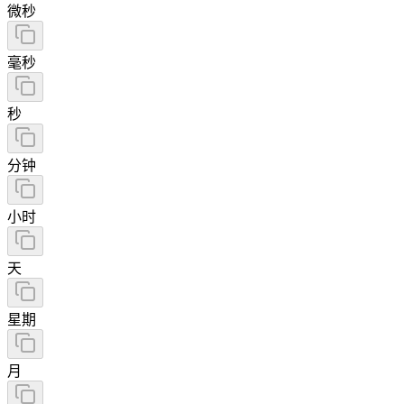
微秒
毫秒
秒
分钟
小时
天
星期
月