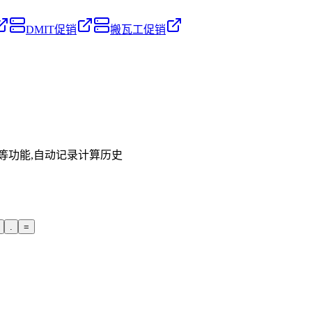
DMIT促销
搬瓦工促销
等功能,自动记录计算历史
.
=