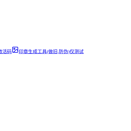
离线激活码
印章生成工具(做旧,防伪)仅测试