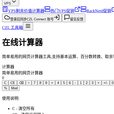
VPS
VPS剩余价值计算器
热门VPS促销
RackNerd促销
登录后同步
CZL Connect 账号
留言反馈
CZL 工具箱
在线计算器
简单易用的网页计算器工具,支持基本运算、百分数转换、取余
计算器
简单易用的网页计算器
0
C
CE
⌫
÷
7
8
9
×
4
5
6
-
1
2
3
+
+/-
0
%
Mod
使用说明:
C - 清空所有